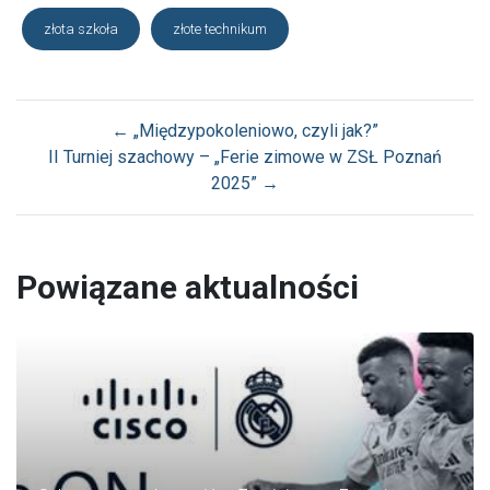
złota szkoła
złote technikum
←
„Międzypokoleniowo, czyli jak?”
II Turniej szachowy – „Ferie zimowe w ZSŁ Poznań
2025”
→
Powiązane aktualności